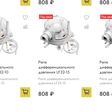
808 ₽
808 
Под заказ
Под зака
Реле
Реле
ального
дифференциального
диффе
32-10
давления LF32-15
давлен
нциального
Реле дифференциального
Реле д
-10
давления LF32-15
давлени
808 ₽
808 