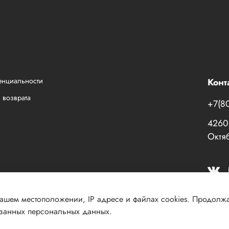
енциальности
Конт
 возврата
+7(8
42601
Октяб
Вашем местоположении, IP адресе и файлах cookies. Продолж
азанных персональных данных.
030 КПП 184001001 ОГРН 1151831003609