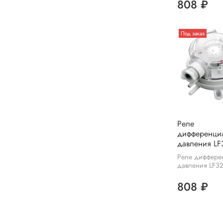
808 ₽
Под заказ
Реле
дифференци
давления LF
Реле диффере
давления LF32
808 ₽