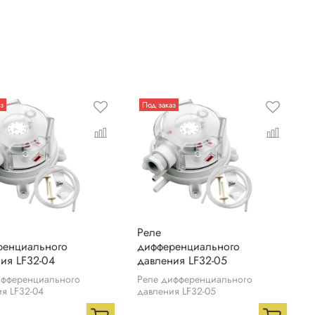
з
Под заказ
Реле
ренциального
дифференциального
ия LF32-04
давления LF32-05
ифференциального
Реле дифференциального
я LF32-04
давления LF32-05