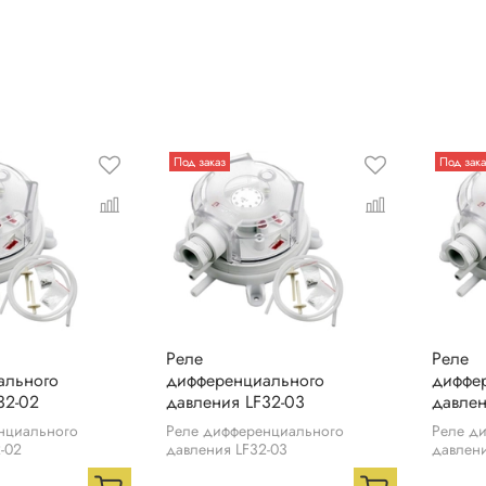
Под заказ
Под зака
Реле
Реле
ального
дифференциального
диффе
32-02
давления LF32-03
давлен
нциального
Реле дифференциального
Реле д
-02
давления LF32-03
давлени