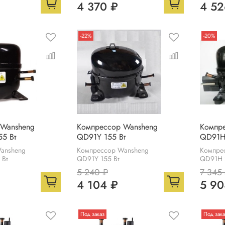
4 370 ₽
4 52
-22%
-20%
 Wansheng
Компрессор Wansheng
Компр
5 Вт
QD91Y 155 Вт
QD91H
ansheng
Компрессор Wansheng
Компре
 Вт
QD91Y 155 Вт
QD91H 
5 240 ₽
7 345
4 104 ₽
5 90
Под заказ
Под зака