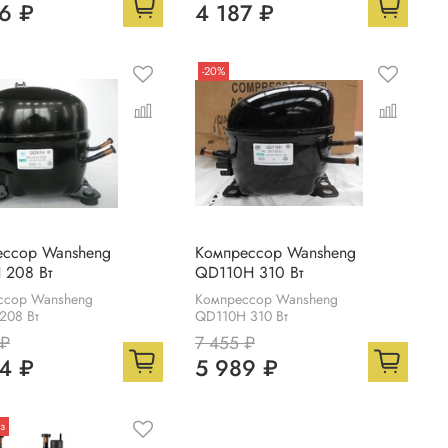
6 ₽
4 187 ₽
-20%
ессор Wansheng
Компрессор Wansheng
 208 Вт
QD110H 310 Вт
ссор Wansheng
Компрессор Wansheng
208 Вт
QD110H 310 Вт
 ₽
7 455 ₽
4 ₽
5 989 ₽
з