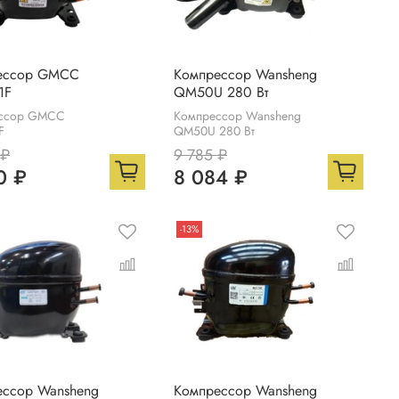
ессор GMCC
Компрессор Wansheng
1F
QM50U 280 Вт
ссор GMCC
Компрессор Wansheng
F
QM50U 280 Вт
 ₽
9 785 ₽
0 ₽
8 084 ₽
-13%
ессор Wansheng
Компрессор Wansheng