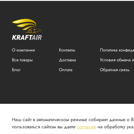
О компании
Контакты
Политика конфид
Все товары
Доставка
Условия обмена и
Блог
Оплата
Обратная связь
Наш сайт в автоматическом режиме собирает данные о 
пользоваться сайтом вы даете
согласие
на обработку ук
2026 г. © Все права защищены. ООО "КРАФТ". ИНН 1831174