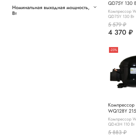
QD75Y 130 В
Номинальная выходная мощность,
Компрессор W
Вт
QD75Y 130 Вт
5 579 ₽
4 370 ₽
-23%
Компрессор
WQ128Y 215
Компрессор W
QD43H 110 Вт
5 883 ₽