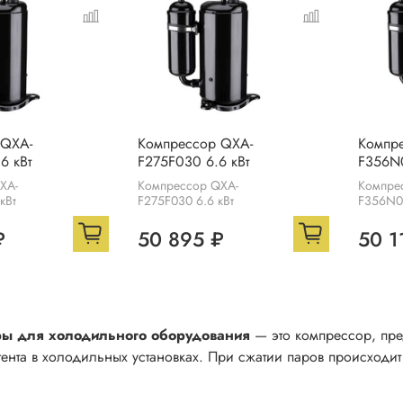
 QXA-
Компрессор QXA-
Компр
6 кВт
F275F030 6.6 кВт
F356N0
XA-
Компрессор QXA-
Компре
кВт
F275F030 6.6 кВт
F356N05
₽
50 895 ₽
50 1
ы для холодильного оборудования
—
это компрессор
, пр
ента
в холодильных установках. При сжатии паров происходит