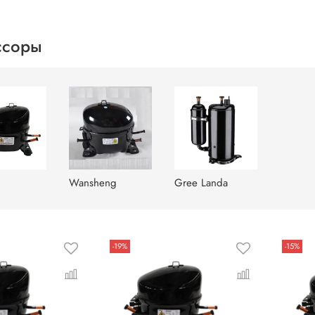
ссоры
Wansheng
Gree Landa
-19%
-15%