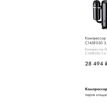
Компрессор
C145E030 3.
Компрессор Q
C145E030 3.6 
28 494 
Компроссор
паров
хладаг