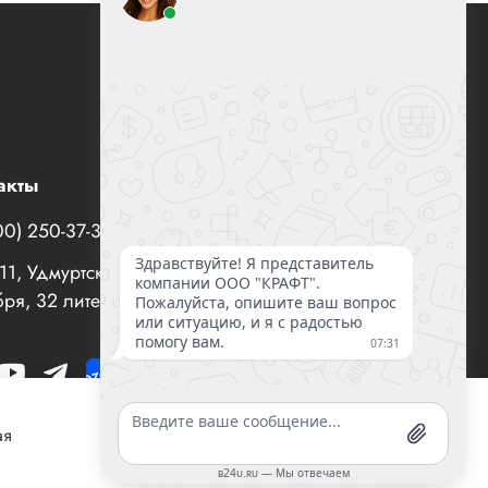
акты
00) 250-37-35
office@все-вентиляторы.рф
1, Удмуртская Республика, г. Ижевск, ул. 10 лет
ря, 32 литер "И", офис 10
ая
Согласен