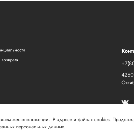
енциальности
Конт
 возврата
+7(8
42601
Октяб
Вашем местоположении, IP адресе и файлах cookies. Продолж
азанных персональных данных.
030 КПП 184001001 ОГРН 1151831003609