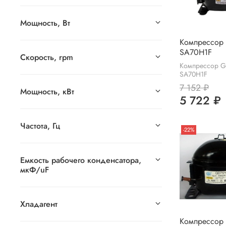
Мощность, Вт
Компрессо
SA70H1F
Скорость, rpm
Компрессор 
SA70H1F
7 152 ₽
Мощность, кВт
5 722 ₽
Частота, Гц
-22%
Емкость рабочего конденсатора,
мкФ/uF
Хладагент
Компрессор