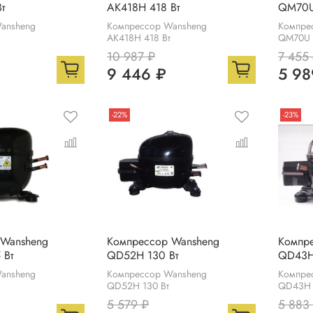
т
АК418Н 418 Вт
QM70U
ansheng
Компрессор Wansheng
Компре
АК418Н 418 Вт
QM70U 
10 987 ₽
7 455
9 446 ₽
5 98
-22%
-23%
 Wansheng
Компрессор Wansheng
Компр
 Вт
QD52H 130 Вт
QD43H 
ansheng
Компрессор Wansheng
Компре
QD52H 130 Вт
QD43H 
5 579 ₽
5 883