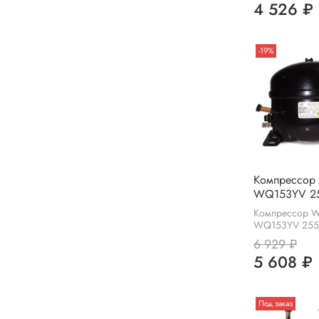
4 526 ₽
-19%
Компрессор
WQ153YV 25
Компрессор W
WQ153YV 255
6 929 ₽
5 608 ₽
Под заказ