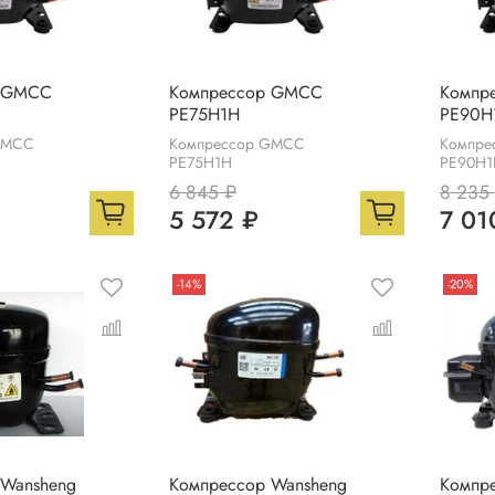
р GMCC
Компрессор GMCC
Компр
PE75H1H
PE90H
GMCC
Компрессор GMCC
Компре
PE75H1H
PE90H1
6 845 ₽
8 235
5 572 ₽
7 01
-14%
-20%
 Wansheng
Компрессор Wansheng
Компр