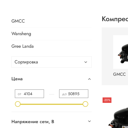
Компре
GMCC
Wansheng
Gree Landa
GMCC
Цена
—
от
до
-20%
Напряжение сети, В