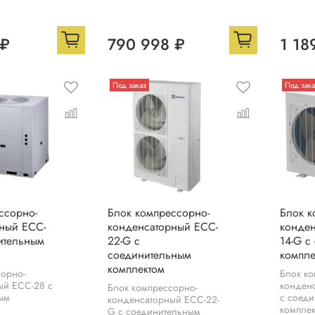
 ₽
790 998 ₽
1 18
Под заказ
Под зака
ссорно-
Блок компрессорно-
Блок к
ный ECC-
конденсаторный ECC-
конден
ительным
22-G с
14-G с
соединительным
компле
комплектом
сорно-
Блок ко
ый ECC-28 с
конден
Блок компрессорно-
ым
с соед
конденсаторный ECC-22-
компле
G с соединительным