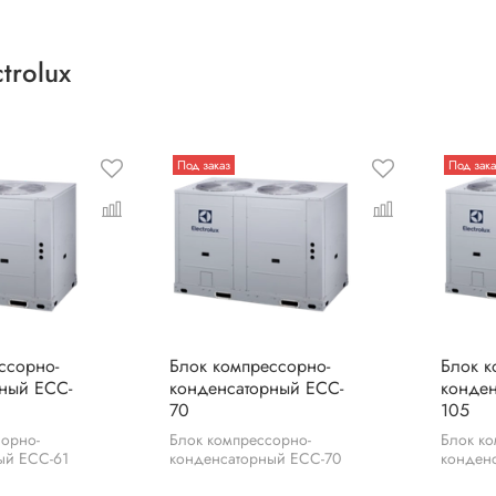
trolux
Под заказ
Под зака
ссорно-
Блок компрессорно-
Блок к
ный ECC-
конденсаторный ECC-
конден
70
105
сорно-
Блок компрессорно-
Блок ко
ый ECC-61
конденсаторный ECC-70
конден