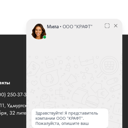
акты
00) 250-37-35
office@все-вентиляторы.рф
1, Удмуртская Республика, г. Ижевск, ул. 10 лет
ря, 32 литер "И", офис 10