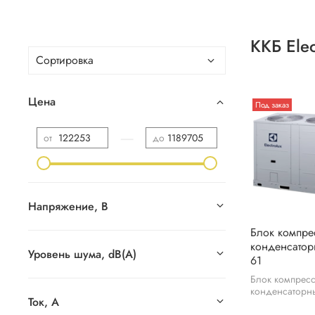
ККБ Elec
Цена
Под заказ
—
от
до
Напряжение, В
Блок компре
конденсатор
Уровень шума, dB(A)
61
Блок компрес
конденсаторн
Ток, А