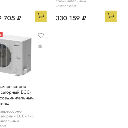
соединительным
комплектом
9 705 ₽
330 159 ₽
з
омпрессорно-
саторный ECC-
 соединительным
ктом
мпрессорно-
саторный ECC-14-G
инительным
ктом