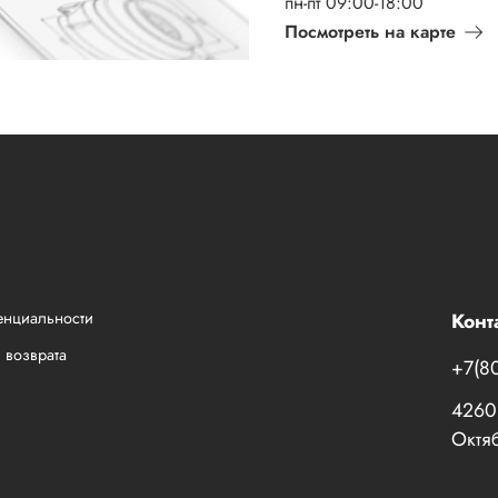
пн-пт 09:00-18:00
Посмотреть на карте
енциальности
Конт
 возврата
+7(8
42601
Октяб