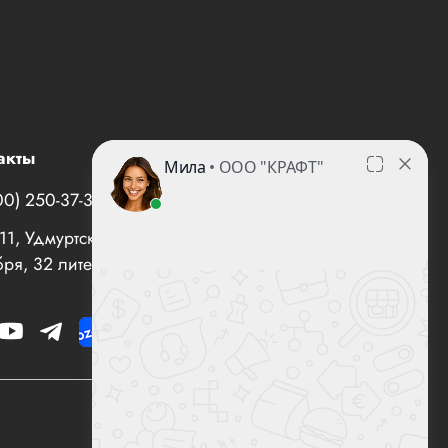
акты
00) 250-37-35
office@все-вентиляторы.рф
1, Удмуртская Республика, г. Ижевск, ул. 10 лет
ря, 32 литер "И", офис 10