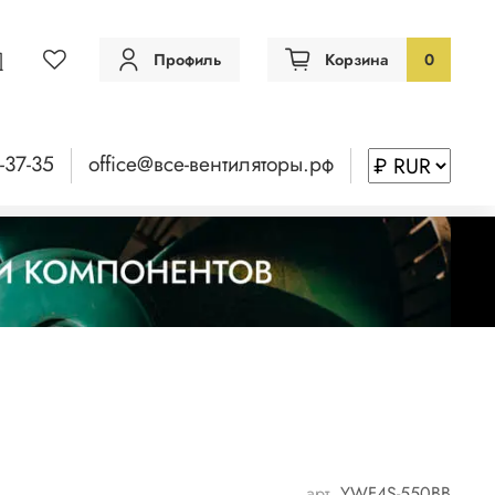
Профиль
Корзина
0
-37-35
office@все-вентиляторы.рф
арт.
YWF4S-550BB