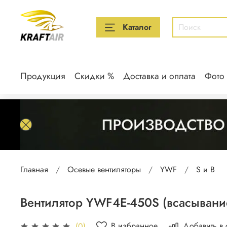
Каталог
Продукция
Скидки %
Доставка и оплата
Фото
Главная
Осевые вентиляторы
YWF
S и B
Вентилятор YWF4E-450S (всасывание
В избранное
Добавить в
(0)