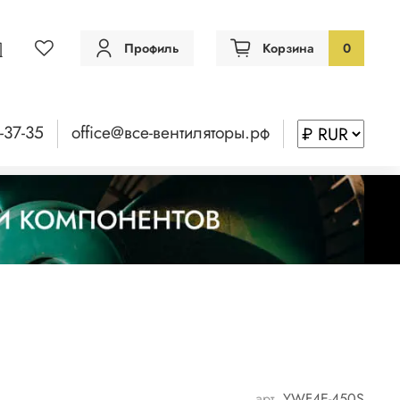
Профиль
Корзина
0
-37-35
office@все-вентиляторы.рф
арт.
YWF4E-450S