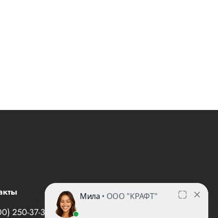
акты
00) 250-37-35
office@все-вентиляторы.рф