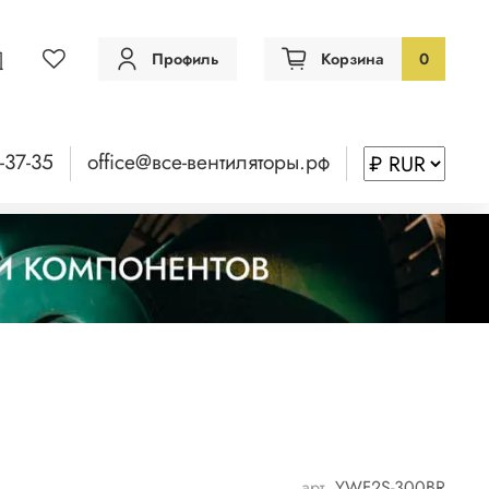
Профиль
Корзина
0
-37-35
office@все-вентиляторы.рф
арт.
YWF2S-300BR