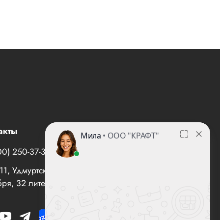
акты
00) 250-37-35
office@все-вентиляторы.рф
1, Удмуртская Республика, г. Ижевск, ул. 10 лет
ря, 32 литер "И", офис 10