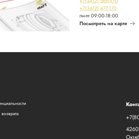
+7(3412) 566-970
+7(3412) 477-170
пн-пт 09:00-18:00
Посмотреть на карте
енциальности
Конт
 возврата
+7(8
42601
Октяб