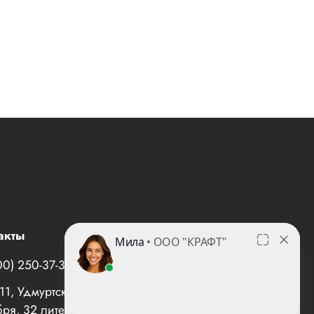
акты
00) 250-37-35
office@все-вентиляторы.рф
1, Удмуртская Республика, г. Ижевск, ул. 10 лет
ря, 32 литер "И", офис 10