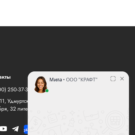
акты
00) 250-37-35
office@все-вентиляторы.рф
1, Удмуртская Республика, г. Ижевск, ул. 10 лет
ря, 32 литер "И", офис 10