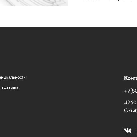
енциальности
Конт
 возврата
+7(8
42601
Октяб