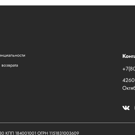
енциальности
Конт
 возврата
+7(8
42601
Октяб
030 КПП 184001001 ОГРН 1151831003609