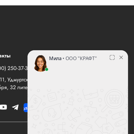
акты
00) 250-37-35
office@все-вентиляторы.рф
1, Удмуртская Республика, г. Ижевск, ул. 10 лет
ря, 32 литер "И", офис 10