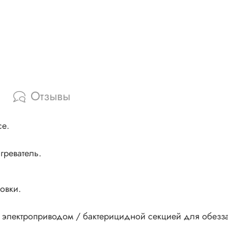
Отзывы
се.
греватель.
овки.
с электроприводом / бактерицидной секцией для обезз