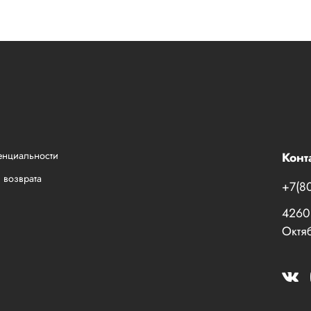
енциальности
Конт
 возврата
+7(8
42601
Октяб