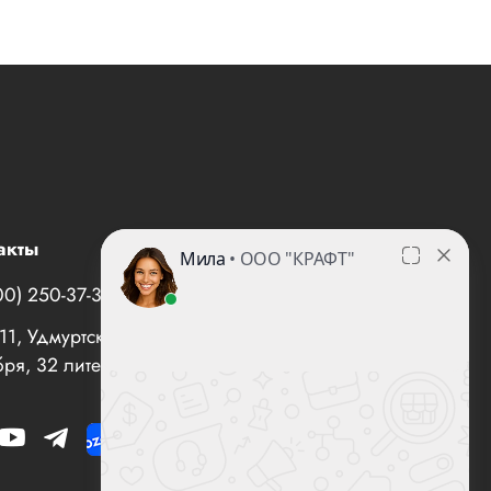
акты
00) 250-37-35
office@все-вентиляторы.рф
1, Удмуртская Республика, г. Ижевск, ул. 10 лет
ря, 32 литер "И", офис 10