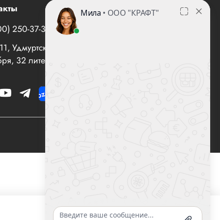
акты
00) 250-37-35
office@все-вентиляторы.рф
1, Удмуртская Республика, г. Ижевск, ул. 10 лет
ря, 32 литер "И", офис 10