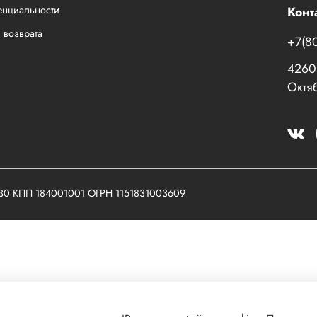
енциальности
Конт
 возврата
+7(8
42601
Октяб
030 КПП 184001001 ОГРН 1151831003609