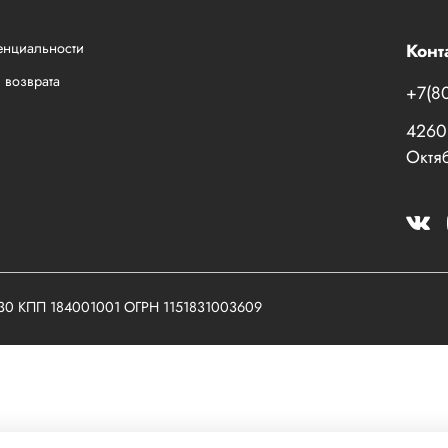
енциальности
Конт
 возврата
+7(8
42601
Октяб
030 КПП 184001001 ОГРН 1151831003609