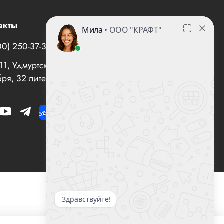
акты
00) 250-37-35
office@все-вентиляторы.рф
1, Удмуртская Республика, г. Ижевск, ул. 10 лет
ря, 32 литер "И", офис 10