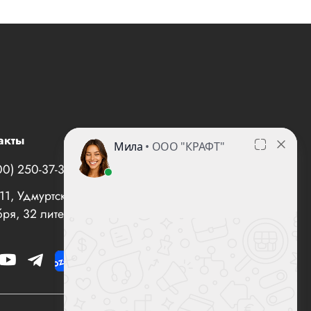
акты
00) 250-37-35
office@все-вентиляторы.рф
1, Удмуртская Республика, г. Ижевск, ул. 10 лет
ря, 32 литер "И", офис 10