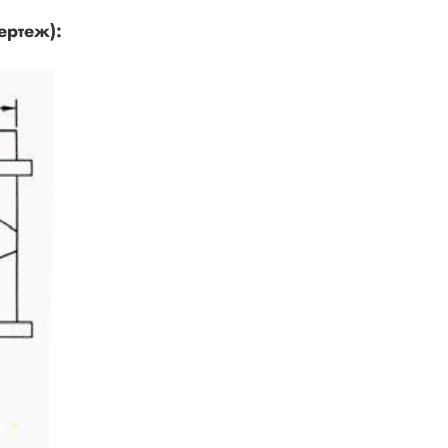
ертеж):