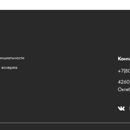
енциальности
Конт
 возврата
+7(8
42601
Октяб