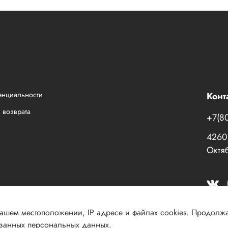
енциальности
Конт
 возврата
+7(8
42601
Октяб
Вашем местоположении, IP адресе и файлах cookies. Продолж
азанных персональных данных.
030 КПП 184001001 ОГРН 1151831003609