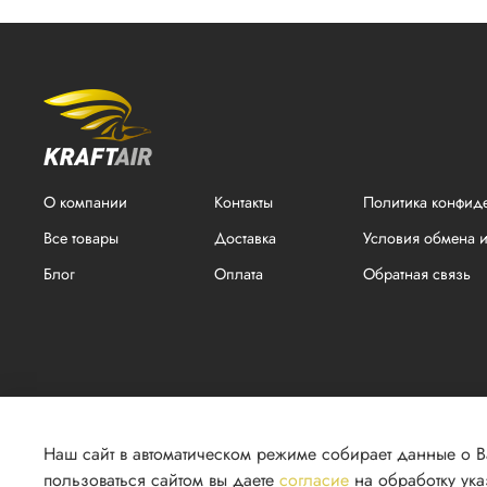
О компании
Контакты
Политика конфид
Все товары
Доставка
Условия обмена и
Блог
Оплата
Обратная связь
Наш сайт в автоматическом режиме собирает данные о 
пользоваться сайтом вы даете
согласие
на обработку ук
2026 г. © Все права защищены. ООО "КРАФТ". ИНН 1831174