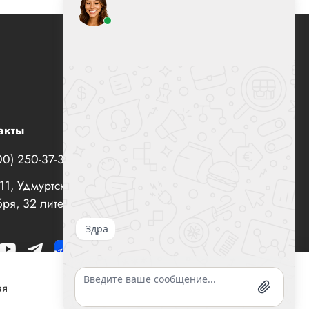
акты
00) 250-37-35
office@все-вентиляторы.рф
1, Удмуртская Республика, г. Ижевск, ул. 10 лет
ря, 32 литер "И", офис 10
ая
Согласен