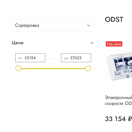
ODST
Цена
Под заказ
—
от
до
Электронный
скорости OD
33 154 