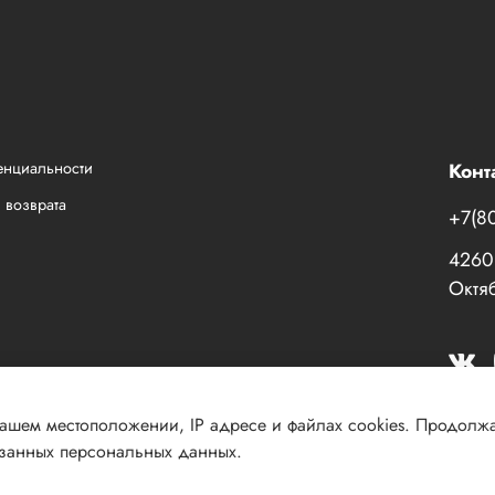
енциальности
Конт
 возврата
+7(8
42601
Октяб
Вашем местоположении, IP адресе и файлах cookies. Продолж
азанных персональных данных.
030 КПП 184001001 ОГРН 1151831003609