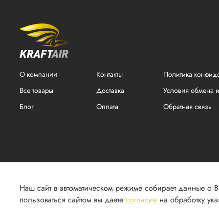
О компании
Контакты
Политика конфид
Все товары
Доставка
Условия обмена и
Блог
Оплата
Обратная связь
Наш сайт в автоматическом режиме собирает данные о 
пользоваться сайтом вы даете
согласие
на обработку ук
2026 г. © Все права защищены. ООО "КРАФТ". ИНН 1831174