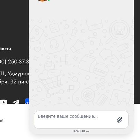
акты
00) 250-37-35
office@все-вентиляторы.рф
1, Удмуртская Республика, г. Ижевск, ул. 10 лет
ря, 32 литер "И", офис 10
ая
Согласен